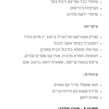
שיפודי כבד עוף עם ריבת בצל
נקניקיות צ’וריסוס
שיפודי ירקות צלויים
עיקריות
:
סטייק אנטריקוט על הגריל ברוטב יין אדום נהדר
רוסטביף בציפוי עשבי תיבול
עוף צלוי ממולא בתיבול הבית (מעדן)
תוספות: תפו"א מדורה, אורז עם שקדים קלויים,
צ'יפס בטטה קריספי, שעועית ירוקה ברוטב שום
קינוחים :
מוס שוקולד מריר עם אגוזים
גלידת קוקוס עם פירות טריים
טארט לימון