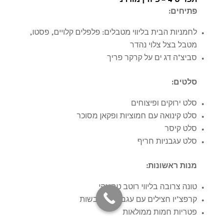
תפריט 4 – פיוז’ן מודרני
פתיחים
:
לחמניות הבית בליווי מטבלים: פלפלים קלויים, פסטו,
מטבל בצל צלוי נהדר
סביצ’ה דג ים על קרקר פריך
סלטים
:
סלט ירוקים ופיצוחים
סלט קינואה עם חמוציות ופקאן מסוכר
סלט קיסר
סלט עגבניות חריף
מנות ראשונות
:
טונה צרובה בליווי רוטב טריאקי
קרפצ’יו חצילים עם עגבניות מיובשות
פטריות חמות ממולאות