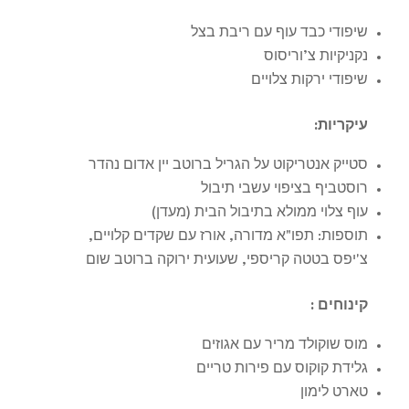
שיפודי כבד עוף עם ריבת בצל
נקניקיות צ’וריסוס
שיפודי ירקות צלויים
עיקריות
:
סטייק אנטריקוט על הגריל ברוטב יין אדום נהדר
רוסטביף בציפוי עשבי תיבול
עוף צלוי ממולא בתיבול הבית (מעדן)
תוספות: תפו"א מדורה, אורז עם שקדים קלויים,
צ'יפס בטטה קריספי, שעועית ירוקה ברוטב שום
קינוחים :
מוס שוקולד מריר עם אגוזים
גלידת קוקוס עם פירות טריים
טארט לימון