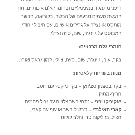
תיבול טריים, חלב קוקוס ותבלינים חריפים. המטבח
היפני מתמקד במינימליזם ובחומרי גלם איכותיים, תוך
הדגשת טעמים טבעיים של הבשר. בקוריאה, הבשר
מותסס או נצלה על גרילים אישיים, עם תיבול ייחודי
המבוסס על ג'ינג'ר, שום, סויה וצ'ילי
.
חומרי גלם מרכזיים
:
בקר, עוף, ג'ינג'ר, שום, סויה, צ'ילי, למון גראס ואורז
.
מנות בשריות קלאסיות
:
בקר בסגנון סצ'ואן
–
בקר מוקפץ עם רוטב
חריף-מתוק
.
יאקיניקו יפני
–
נתחי בשר צלויים על גריל פחמים
.
קארי תאילנדי
–
תבשיל בשר או עוף עם קארי,
חציל, בזיליקום טרי וחלב קוקוס.