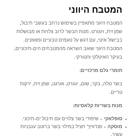
המטבח היווני
המטבח היווני מתאפיין בשימוש נרחב בעשבי תיבול,
שמן זית, ויוגורט. מנות הבשר לרוב צלויות או מבושלות
בבישול איטי, עם דגש על טעמים טבעיים ומאוזנים.
המטבח היווני שואב השראה מהמטבחים הים-תיכוניים,
בעיקר האיטלקי והטורקי
.
חומרי גלם מרכזיים
:
בשר טלה, בקר, שום, יוגורט, אורגנו, שמן זית, ירקות
טריים
.
מנות בשריות קלאסיות
:
סופלאקי
–
שיפודי בשר צלויים עם תיבול ים-תיכוני
.
מוסקה
–
סנדוויץ" חציל במילוי בשר ברוטב עגבניות
עשיר
.