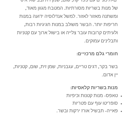
ים-תיכוניים עם פפריקה, שום, שמן זית ובבישול איטי
של מנות בשריות מסורתיות. המטבח מגוון מאוד,
ומשתנה מאזור לאזור. למשל אנדלוסיה ידועה במנות
חריפות יותר. הבשר משולב במנות חגיגיות רבות,
ולעיתים קרובות עובר צלייה או בישול ארוך עם קטניות
ותבלינים עמוקים
.
חומרי גלם מרכזיים
:
בשר בקר, דגים טריים, עגבניות, שמן זית, שום, קטניות,
יין אדום
.
מנות בשריות קלאסיות
:
טאפס- מנות קטנות וכיפיות
סופריטו עוף עם פטריות
פאייה- תבשיל אורז ירקות ובשר.